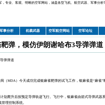
军，专业、客观、明晰的空军网站，涵盖各型飞机、航空武器、军
军事分析
机载武器
空军航空网站
空军论坛
靶弹，模仿伊朗谢哈布3导弹弹道
3导弹弹道
御局（MDA）今天成功完成银麻雀靶弹的试飞工作，银麻雀是“麻雀”
试计划爬升后按预定导弹轨迹飞行。飞行中，银麻雀由箭式导弹武器
战管理控制系统。