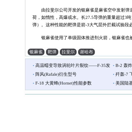
由拉斐尔公司开发的银麻雀是麻雀空中发射弹
荷，如惰性，高爆或水。长27.5导弹的重量超过3吨
弹）。这种性能的靶弹是箭-3大气层外拦截试验段
银麻雀使用了单级固体推进剂火箭，银麻雀也被认
银麻雀
靶弹
拉斐尔
谢哈布
高温蠕变导致涡轮叶片裂纹——F-35发
B-2 轰炸
动机故障原因
阵风(Rafale)衍生型号
歼轰-7
(JH-7,F
F-18 大黄蜂(Hornet)性能参数
美国陆