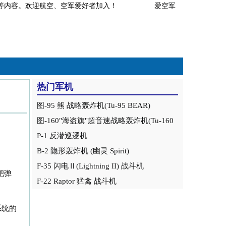
事分析等内容。欢迎航空、空军爱好者加入！
爱空军
热门军机
图-95 熊 战略轰炸机(Tu-95 BEAR)
图-160"海盗旗"超音速战略轰炸机(Tu-160
Blackjack)
P-1 反潜巡逻机
B-2 隐形轰炸机 (幽灵 Spirit)
F-35 闪电Ⅱ(Lightning II) 战斗机
靶弹
F-22 Raptor 猛禽 战斗机
系统的