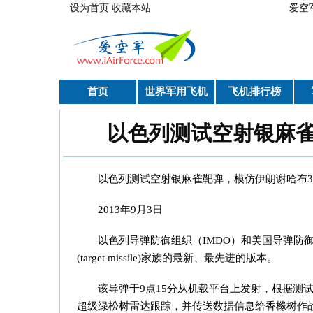
跳转到主要内容
设为首页
收藏本站
爱空
首页
世界军用飞机
飞机排行榜
以色列测试空射银麻雀
你在这里
以色列测试空射银麻雀靶弹，模仿伊朗谢哈布
2013年9月3日
以色列导弹防御组织（IMDO）和美国导弹防
(target missile)家族的最新、最先进的版本。
该导弹于9点15分从机载平台上发射，根据测
超级绿松树雷达跟踪，并传送数据信息给香橼树作