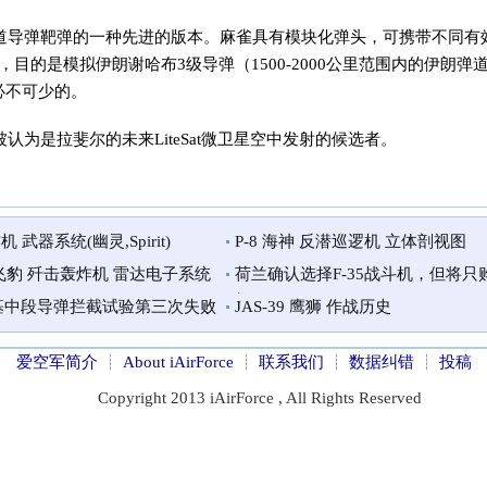
道导弹靶弹的一种先进的版本。麻雀具有模块化弹头，可携带不同有
，目的是模拟伊朗谢哈布3级导弹（1500-2000公里范围内的伊朗弹
必不可少的。
为是拉斐尔的未来LiteSat微卫星空中发射的候选者。
机 武器系统(幽灵,Spirit)
P-8 海神 反潜巡逻机 立体剖视图
 飞豹 歼击轰炸机 雷达电子系统
荷兰确认选择F-35战斗机，但将只购
BC-1)
架
基中段导弹拦截试验第三次失败
JAS-39 鹰狮 作战历史
爱空军简介
┊
About iAirForce
┊
联系我们
┊
数据纠错
┊
投稿
Copyright 2013 iAirForce , All Rights Reserved