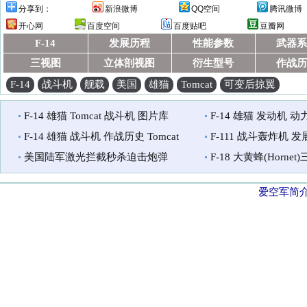
分享到：
新浪微博
QQ空间
腾讯微博
开心网
百度空间
百度贴吧
豆瓣网
F-14
发展历程
性能参数
武器系
三视图
立体剖视图
衍生型号
作战历
F-14
战斗机
舰载
美国
雄猫
Tomcat
可变后掠翼
F-14 雄猫 Tomcat 战斗机 图片库
F-14 雄猫 发动机 动力
F-14 雄猫 战斗机 作战历史 Tomcat
F-111 战斗轰炸机 
美国陆军激光拦截秒杀迫击炮弹
F-18 大黄蜂(Hornet
爱空军简