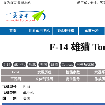
跳转到主要内容
设为首页
收藏本站
爱空军，专业、
首页
世界军用飞机
飞机排行榜
军事分析
F-14 雄猫 T
你在这里
F-14
战斗机
舰载
美国
雄猫
Tomcat
可变后掠翼
F-14
发展历程
性能参数
武器系
三视图
立体剖视图
衍生型号
作战历
飞机型号:
F-14
飞机类别:
战斗机
国 别:
美国