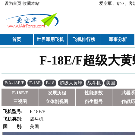
跳转到主要内容
设为首页
收藏本站
爱空军，专业、
首页
世界军用飞机
飞机排行榜
军事分析
F-18E/F超级大黄
你在这里
F/A-18E/F
F-18E
F-18
超级大黄蜂
战斗机
美国
F-18E/F
发展历程
性能参数
武器系
三视图
立体剖视图
衍生型号
作战历
飞机型号:
F-18E/F
飞机类别:
战斗机
国 别:
美国