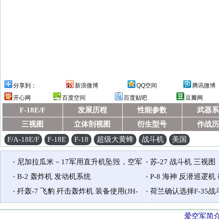
分享到：
新浪微博
QQ空间
腾讯微博
开心网
百度空间
百度贴吧
豆瓣网
F-18E/F
发展历程
性能参数
武器系
三视图
立体剖视图
衍生型号
作战历
F/A-18E/F
F-18E
F-18
超级大黄蜂
战斗机
美国
尼加拉瓜米－17军用直升机坠毁，空军
苏-27 战斗机 三视图
司令遇难
B-2 轰炸机 发动机系统
P-8 海神 反潜巡逻机
歼轰-7 飞豹 歼击轰炸机 装备使用(JH-
荷兰确认选择F-35战
7,FBC-1)
架
爱空军简