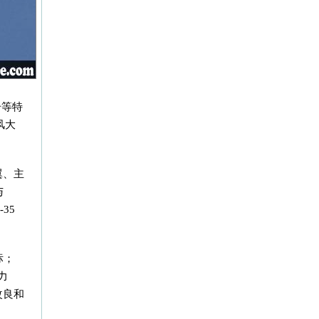
击等特
风大
翼、主
与
35
标；
力
改良和