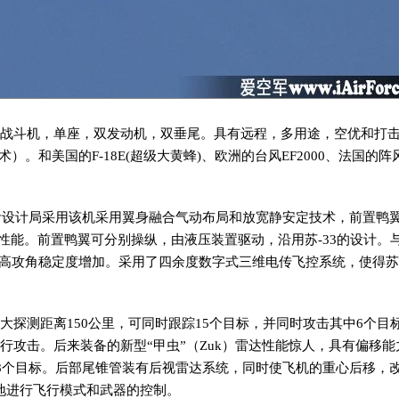
的多用途战斗机，单座，双发动机，双垂尾。具有远程，多用途，空优和打
）。和美国的F-18E(超级大黄蜂)、欧洲的台风EF2000、法国的阵
霍伊设计局采用该机采用翼身融合气动布局和放宽静安定技术，前置鸭
动性能。前置鸭翼可分别操纵，由液压装置驱动，沿用苏-33的设计。
及高攻角稳定度增加。采用了四余度数字式三维电传飞控系统，使得苏-
最大探测距离150公里，可同时跟踪15个目标，并同时攻击其中6个目
行攻击。后来装备的新型“甲虫”（Zuk）雷达性能惊人，具有偏移能
其中的8个目标。后部尾锥管装有后视雷达系统，同时使飞机的重心后移，
地进行飞行模式和武器的控制。