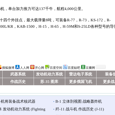
动机，单台加力推力可达137千牛，航程4,000公里。
个外挂点，最大载弹量8吨，可装备R-77，R-73，KS-172，R-
B-500L/KR，KAB-1500，H-15，H-65，H-59M和S-25LD各种型号的
搜狐微博
人人网
开心网
百度空间
百度贴吧
豆瓣网
武器系统
发动机动力系统
雷达电子系统
装备
作战历史
苏-35 图库
更多俄国飞机
更多战
战斗机将装备战术核武器
B-1 立体剖视图 战略轰炸机
隼 发动机动力系统 (Fighting
歼-11 战斗机 作战历史 (J-11)