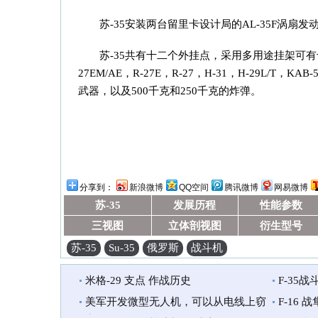
苏-35安装两台留里卡设计局的AL-35F涡扇发
苏-35共有十二个外挂点，采用多用途挂架可有十四
27EM/AE，R-27E，R-27，H-31，H-29L/T，KA
武器，以及500千克和250千克的炸弹。
分享到：
新浪微博
QQ空间
腾讯微博
网易微博
苏-35
发展历程
性能参数
三视图
立体剖视图
衍生型号
苏-35
Su-35
俄罗斯
战斗机
米格-29 支点 作战历史
F-35
美军开发微型无人机，可以从电线上窃
F-16 战