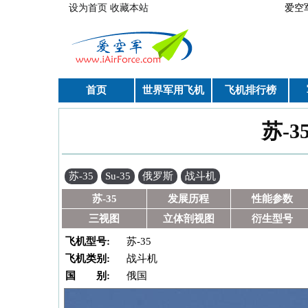
跳转到主要内容
设为首页
收藏本站
爱空
首页
世界军用飞机
飞机排行榜
苏-35
你在这里
苏-35
Su-35
俄罗斯
战斗机
苏-35
发展历程
性能参数
三视图
立体剖视图
衍生型号
飞机型号:
苏-35
飞机类别:
战斗机
国 别:
俄国