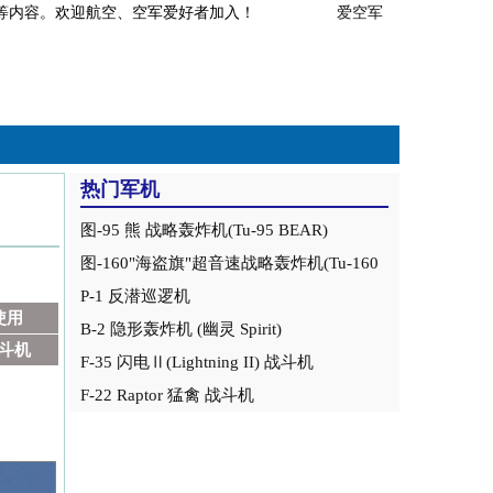
事分析等内容。欢迎航空、空军爱好者加入！
爱空军
热门军机
图-95 熊 战略轰炸机(Tu-95 BEAR)
图-160"海盗旗"超音速战略轰炸机(Tu-160
Blackjack)
P-1 反潜巡逻机
使用
B-2 隐形轰炸机 (幽灵 Spirit)
斗机
F-35 闪电Ⅱ(Lightning II) 战斗机
F-22 Raptor 猛禽 战斗机