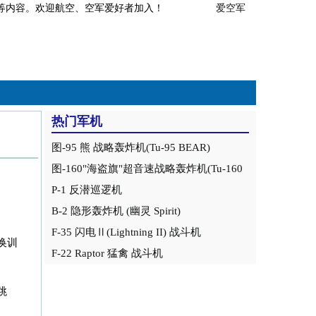
事分析等内容。欢迎航空、空军爱好者加入！
爱空军
热门军机
图-95 熊 战略轰炸机(Tu-95 BEAR)
图-160"海盗旗"超音速战略轰炸机(Tu-160
Blackjack)
P-1 反潜巡逻机
B-2 隐形轰炸机 (幽灵 Spirit)
F-35 闪电Ⅱ(Lightning II) 战斗机
换训
F-22 Raptor 猛禽 战斗机
跳