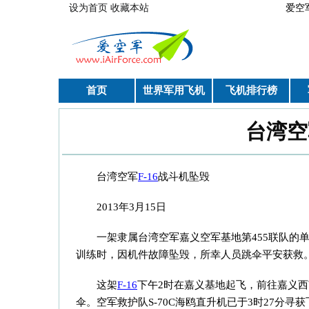
跳转到主要内容
设为首页
收藏本站
爱空
首页
世界军用飞机
飞机排行榜
台湾空
你在这里
台湾空军
F-16
战斗机坠毁
2013年3月15日
一架隶属台湾空军嘉义空军基地第455联队的
训练时，因机件故障坠毁，所幸人员跳伞平安获救
这架
F-16
下午2时在嘉义基地起飞，前往嘉义西
伞。
空军救护队S-70C海鸥直升机已于3时27分