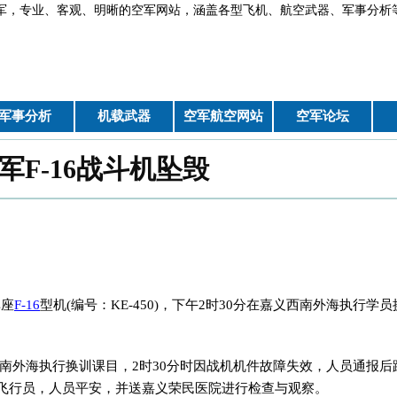
军，专业、客观、明晰的空军网站，涵盖各型飞机、航空武器、军
军事分析
机载武器
空军航空网站
空军论坛
军F-16战斗机坠毁
单座
F-16
型机(编号：KE-450)，下午2时30分在嘉义西南外海执行学员
。
南外海执行换训课目，2时30分时因战机机件故障失效，人员通报后
寻获飞行员，人员平安，并送嘉义荣民医院进行检查与观察。