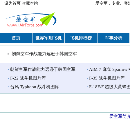
跳转到主要内容
设为首页
收藏本站
爱空军，专业、
首页
世界军用飞机
飞机排行榜
军事分析
朝鲜空军作战能力远逊于韩国空军
你在这里
朝鲜空军作战能力远逊于韩国空军
AIM-7 麻雀 Sparr
F-22 战斗机图片库
F-35 战斗机图片库
台风 Typhoon 战斗机图库
F-18E/F 超级大黄蜂图
爱空军简