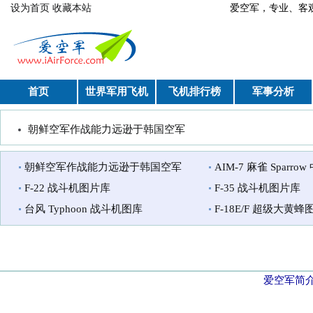
跳转到主要内容
设为首页
收藏本站
爱空军，专业、
首页
世界军用飞机
飞机排行榜
军事分析
朝鲜空军作战能力远逊于韩国空军
你在这里
朝鲜空军作战能力远逊于韩国空军
AIM-7 麻雀 Sparr
F-22 战斗机图片库
F-35 战斗机图片库
台风 Typhoon 战斗机图库
F-18E/F 超级大黄蜂图
爱空军简